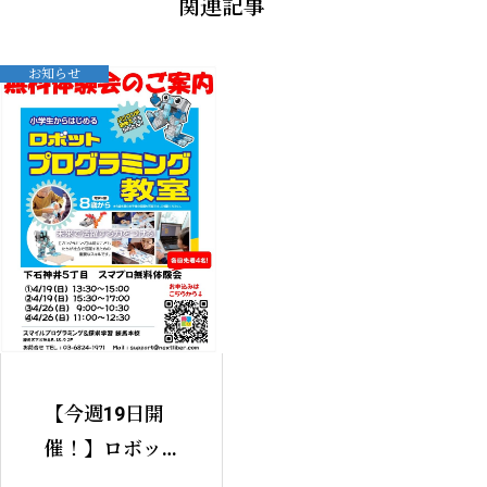
ゲ
関連記事
ー
シ
ョ
ン
お知らせ
【今週19日開
催！】ロボッ
トが動く仕組