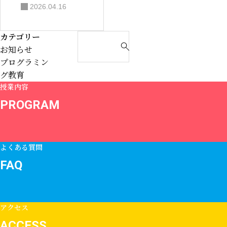
2026.04.16
みを体験しよ
う！無料体験
カテゴリー
S
会のお知ら
お知らせ
e
プログラミン
せ！
a
グ教育
r
授業内容
c
h
PROGRAM
f
o
r
よくある質問
:
FAQ
アクセス
ACCESS